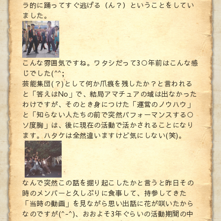
ラ的に踊ってすぐ逃げる（ん？）ということをしてい
ました。
こんな雰囲気ですね。ワタシだって3○年前はこんな感
じでした(^^;
芸能集団(？)として何か爪痕を残したか？と言われる
と「答えはNo」で、結局アマチュアの域は出なかった
わけですが、そのとき身につけた「運営のノウハウ」
と「知らない人たちの前で突然パフォーマンスする○
ソ度胸」は、後に現在の活動で活かされることになり
ます。ハタケは全然違いますけど気にしない(笑)。
なんで突然この話を掘り起こしたかと言うと昨日その
時のメンバーと久しぶりに食事して、持参してきた
「当時の動画」を見ながら思い出話に花が咲いたから
なのですが(^-^)、おおよそ3年ぐらいの活動期間の中