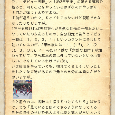
で、「デビュー当時」と「約2年半後」の動きを連続で
観ると、同じことをやっているはずなのにやっぱり
「何かが違う」んですよね。
「何が違うのか？」をとてもじゃないけど説明できな
かったりもしますが。
2年半も続ければ当然振付が自然な動作の一部みたいに
なっていたのもあるものの、自分限定で言うとデビュ
ー時は「１，２，３，４」というカウントに合わせて
動いているのが、2年半後には「１，(1.5)，２，(2.
5)，３，(3.5)，４」みたいに妙な「余計な動作」が加
わっていて、でも基本の音は外していないという小賢
しいことをしているわけです(笑)。
いま殺陣をやっていても、慣れてくるとそういうこと
をしたくなる時があるので元々の自分の本質なんだと
思いますが。
今と違うのは、当時は「振りをつけてもらう」ばかり
で、でも「見ていると段々できるようになってくる」
自分の特性のせいで他人よりは割と覚えが早いという