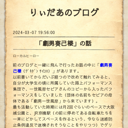
りぃだあのブログ
2024-03-07 19:56:00
「劇男賽己楼」の話
ローカルヒーロー
前のブログと一緒に飛んで行ったお話の中に「
劇男賽
己楼
（ｹﾞｷﾀﾞﾝ ｻｲｺﾛ）」があります。
以前書いてからだいぶ経つので改めて触れてみると、
自分が大学生の頃に所属していた路上パフォーマンス
集団で、一世風靡セピアさんのコピーから入ったパフ
ォーマンスをしていました（団体の名前もセピアの母
体である「劇男一世風靡」から来ています）。
最も活動していた時期には月2回ぐらいのペースで大阪
城公園と、JR京橋駅（の前に停めてある自転車たちを
一斉にどかしてスペースを作るという、今なら迷惑防
止条例違反で送検されそうなことをやりつつ）でゲリ