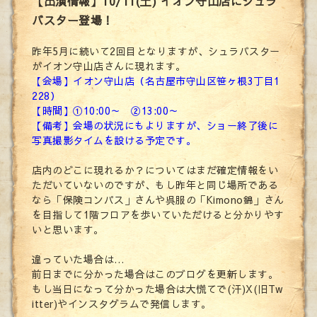
【出演情報】10/11(土) イオン守山店にシュラ
バスター登場！
昨年5月に続いて2回目となりますが、シュラバスター
がイオン守山店さんに現れます。
【会場】イオン守山店（名古屋市守山区笹ヶ根3丁目1
228）
【時間】①10:00～ ②13:00～
【備考】会場の状況にもよりますが、ショー終了後に
写真撮影タイムを設ける予定です。
店内のどこに現れるか？についてはまだ確定情報をい
ただいていないのですが、もし昨年と同じ場所である
なら「保険コンパス」さんや呉服の「Kimono錦」さん
を目指して1階フロアを歩いていただけると分かりやす
いと思います。
違っていた場合は…
前日までに分かった場合はこのブログを更新します。
もし当日になって分かった場合は大慌てで(汗)X(旧Tw
itter)やインスタグラムで発信します。