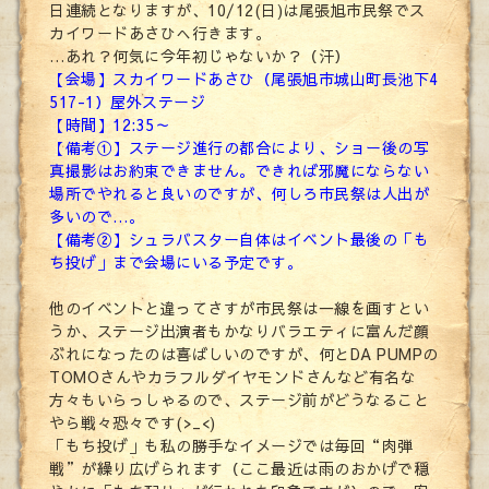
日連続となりますが、10/12(日)は尾張旭市民祭でス
カイワードあさひへ行きます。
…あれ？何気に今年初じゃないか？（汗）
【会場】スカイワードあさひ（尾張旭市城山町長池下4
517-1）屋外ステージ
【時間】12:35～
【備考①】ステージ進行の都合により、ショー後の写
真撮影はお約束できません。できれば邪魔にならない
場所でやれると良いのですが、何しろ市民祭は人出が
多いので…。
【備考②】シュラバスター自体はイベント最後の「も
ち投げ」まで会場にいる予定です。
他のイベントと違ってさすが市民祭は一線を画すとい
うか、ステージ出演者もかなりバラエティに富んだ顔
ぶれになったのは喜ばしいのですが、何とDA PUMPの
TOMOさんやカラフルダイヤモンドさんなど有名な
方々もいらっしゃるので、ステージ前がどうなること
やら戦々恐々です(>_<)
「もち投げ」も私の勝手なイメージでは毎回“肉弾
戦”が繰り広げられます（ここ最近は雨のおかげで穏